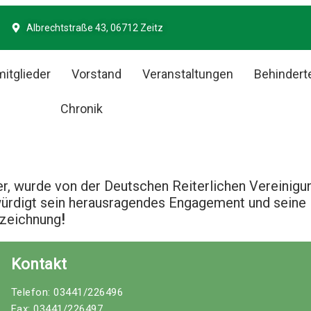
Albrechtstraße 43, 06712 Zeitz
itglieder
Vorstand
Veranstaltungen
Behindert
Chronik
r, wurde von der Deutschen Reiterlichen Vereinigu
ürdigt sein herausragendes Engagement und seine l
szeichnung
!
Kontakt
Telefon: 03441/226496
Fax: 03441/226497