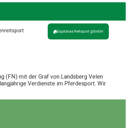
enreitsport
Equitanas Reitsport gGmbH
ng (FN) mit der Graf von Landsberg Velen
angjährige Verdienste im Pferdesport. Wir