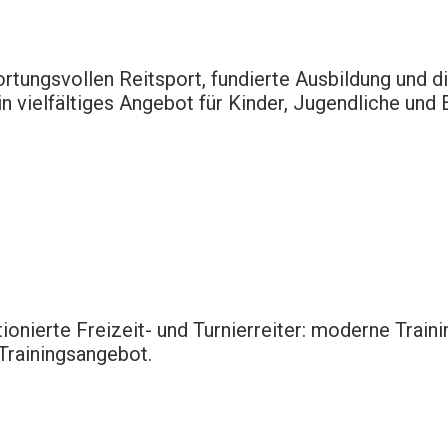
ortungsvollen
Reitsport,
fundierte
Ausbildung
und
d
in
vielfältiges
Angebot
für
Kinder,
Jugendliche
und
ionierte Freizeit- und Turnierreiter: moderne Train
Trainingsangebot.