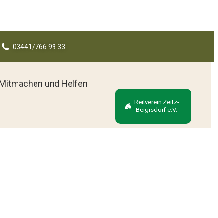
03441/766 99 33
Mitmachen und Helfen
Reitverein Zeitz-
Bergisdorf e.V.