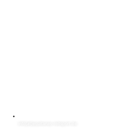
info[at]equitanas-reitsport.de