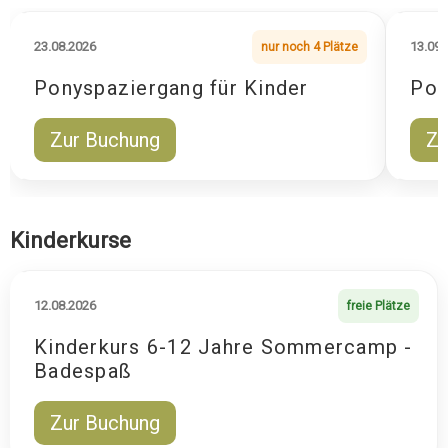
23.08.2026
13.09.
nur noch 4 Plätze
Ponyspaziergang für Kinder
Pon
Zur Buchung
Zu
Kinderkurse
12.08.2026
freie Plätze
Kinderkurs 6-12 Jahre Sommercamp -
Badespaß
Zur Buchung