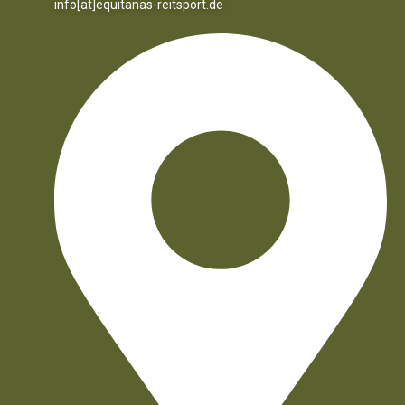
info[at]equitanas-reitsport.de