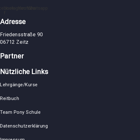
cebook-
Instagram
Youtube
Whatsapp
f
Adresse
Friedensstraße 90
06712 Zeitz
Partner
Nützliche Links
Lehrgänge/Kurse
Reitbuch
Team Pony Schule
Datenschutzerklärung
Impressum