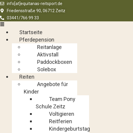
info[at]equitanas-reitsport.de
Friedensstraße 90, 06712 Zeitz
03441/766 99 33
Menü
Startseite
Pferdepension
Reitanlage
Aktivstall
Paddockboxen
Solebox
Reiten
Angebote für
Kinder
Team Pony
Schule Zeitz
Voltigieren
Reitferien
Kindergeburtstag