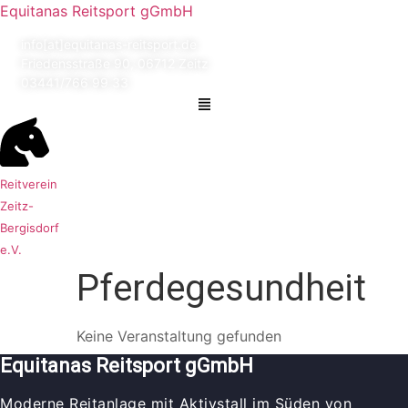
Equitanas Reitsport gGmbH
info[at]equitanas-reitsport.de
Friedensstraße 90, 06712 Zeitz
03441/766 99 33
Menü
Reitverein
Zeitz-
Bergisdorf
e.V.
Pferdegesundheit
Keine Veranstaltung gefunden
Equitanas Reitsport gGmbH
Moderne Reitanlage mit Aktivstall im Süden von